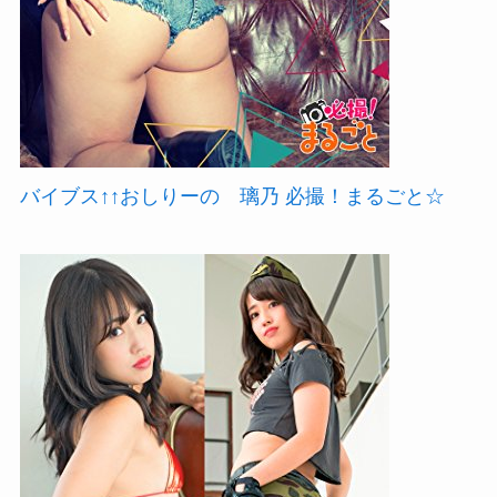
バイブス↑↑おしりーの 璃乃 必撮！まるごと☆