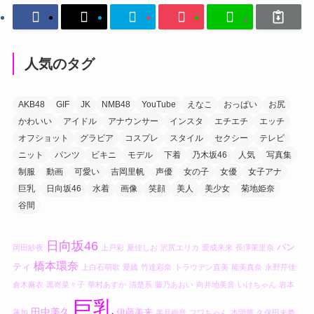
人気のタグ
AKB48
GIF
JK
NMB48
YouTube
えなこ
おっぱい
お尻
かわいい
アイドル
アナウンサー
インスタ
エチエチ
エッチ
オフショット
グラビア
コスプレ
スタイル
セクシー
テレビ
ニット
パンツ
ビキニ
モデル
下着
乃木坂46
人気
写真集
制服
動画
可愛い
吉岡里帆
声優
女の子
女優
女子アナ
巨乳
日向坂46
水着
画像
笑顔
美人
美少女
菊地姫奈
谷間
日向坂46
パン
岡田紗夜
上戸彩
夏佳しお
沢尻エリカ
愛成来来
長澤茉里奈
橋本環奈
ティ
上白石萌歌
愛嬌
竹達彩奈
トラウデン直美
能美真奈
永野芹佳
倉木麻衣
黒嵜菜々子
華村あすか
清楚系
藤乃あおい
向井地美音
いけちゃん
岩本
巨乳
田中美久
伊藤美来
蓮加
美月絢音
フワちゃん
本間華
久保田未夢