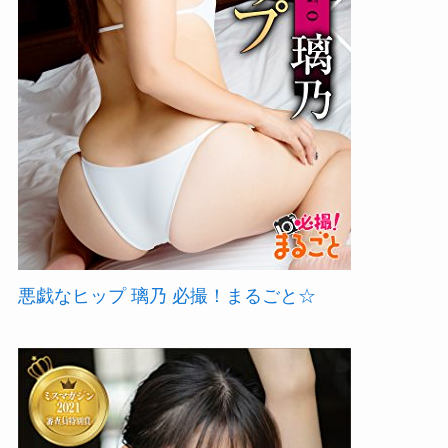
悪戯なヒップ 璃乃 必撮！まるごと☆