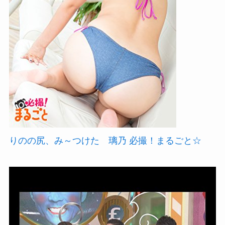
りのの尻、み～つけた 璃乃 必撮！まるごと☆