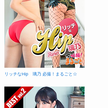
リッチなHip 璃乃 必撮！まるごと☆