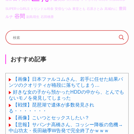
豊田
SUPER☆GiRLS
トリンドル玲奈
安倍なつみ
東堂とも
石原さとみ
高城れに
谷間
ルナ
副島萌生
石田桃香
おすすめ記事
【画像】日本ファルコムさん、若手に任せた結果パ
ンツのクオリティが格段に落ちてしまう…
好きな女の子から預かったHDDの中から、とんでも
ないモノを発見してしまった
【戦慄】琵琶湖で遺体が多数発見され
る・・・・・・・
【画像】こいつとセックスしたい？
【悲報】サバンナ高橋さん、コッシー降板の危機→
中山功太・長田融季W告発で完全終了かｗｗｗ