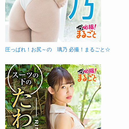
圧っぱれ！お尻～の 璃乃 必撮！まるごと☆