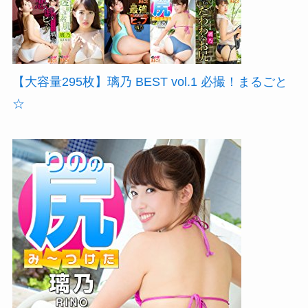
【大容量295枚】璃乃 BEST vol.1 必撮！まるごと
☆