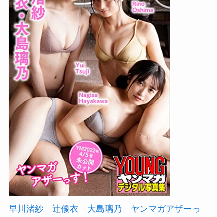
早川渚紗 辻優衣 大島璃乃 ヤンマガアザーっ