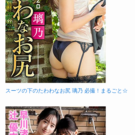
スーツの下のたわわなお尻 璃乃 必撮！まるごと☆