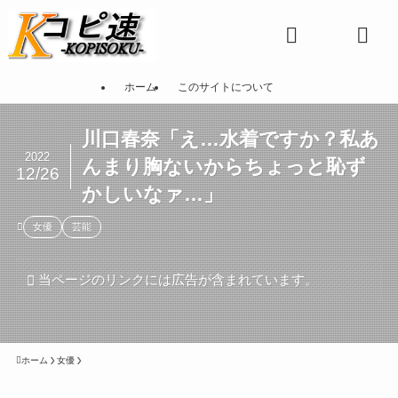
ホーム
このサイトについて
川口春奈「え…水着ですか？私あ
2022
んまり胸ないからちょっと恥ず
12/26
かしいなァ…」
女優
芸能
当ページのリンクには広告が含まれています。
ホーム
女優