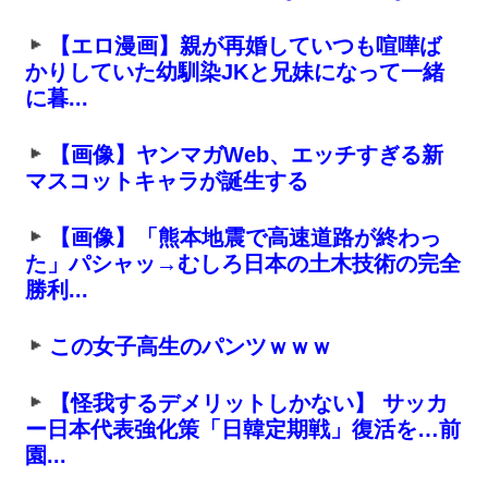
【エロ漫画】親が再婚していつも喧嘩ば
かりしていた幼馴染JKと兄妹になって一緒
に暮...
【画像】ヤンマガWeb、エッチすぎる新
マスコットキャラが誕生する
【画像】「熊本地震で高速道路が終わっ
た」パシャッ→むしろ日本の土木技術の完全
勝利...
この女子高生のパンツｗｗｗ
【怪我するデメリットしかない】 サッカ
ー日本代表強化策「日韓定期戦」復活を…前
園...