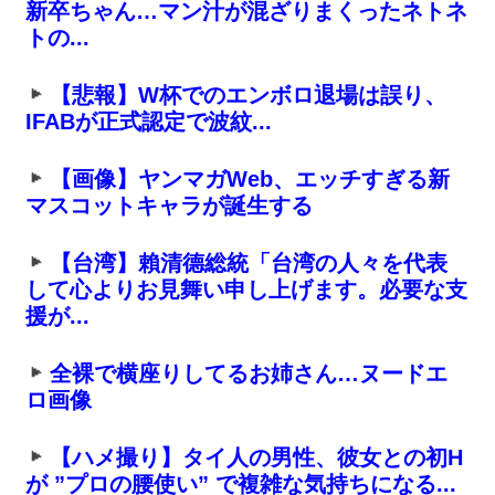
新卒ちゃん…マン汁が混ざりまくったネトネ
トの...
【悲報】W杯でのエンボロ退場は誤り、
IFABが正式認定で波紋...
【画像】ヤンマガWeb、エッチすぎる新
マスコットキャラが誕生する
【台湾】賴清德総統「台湾の人々を代表
して心よりお見舞い申し上げます。必要な支
援が...
全裸で横座りしてるお姉さん…ヌードエ
ロ画像
【ハメ撮り】タイ人の男性、彼女との初H
が ”プロの腰使い” で複雑な気持ちになる...