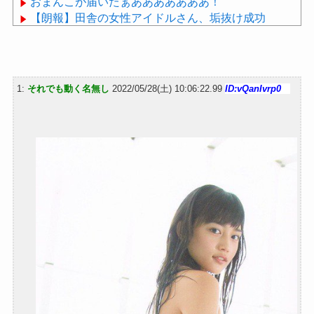
おまんこが届いたぁあああああああ！
【朗報】田舎の女性アイドルさん、垢抜け成功
wwwwwwwwwwwwwwwwwwwww
睡眠研究の世界的権威、マシュー・ウォーカー氏に
学ぶ、睡眠の質を上げるための４つのルール
1:
それでも動く名無し
2022/05/28(土) 10:06:22.99
ID:vQanIvrp0
Powered by livedoor 相互RSS