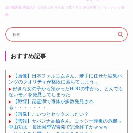
生田絵梨花
齊藤京子
石原さとみ
泉もも
沢尻エリカ
東山奈央
ボーイッシュ
小倉
唯
おすすめ記事
【画像】日本ファルコムさん、若手に任せた結果パ
ンツのクオリティが格段に落ちてしまう…
好きな女の子から預かったHDDの中から、とんでも
ないモノを発見してしまった
【戦慄】琵琶湖で遺体が多数発見され
る・・・・・・・
【画像】こいつとセックスしたい？
【悲報】サバンナ高橋さん、コッシー降板の危機→
中山功太・長田融季W告発で完全終了かｗｗｗ