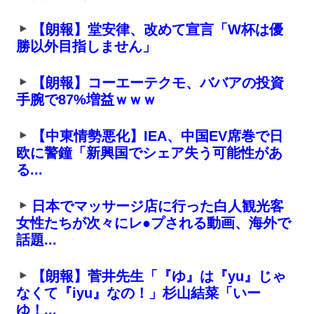
【朗報】堂安律、改めて宣言「W杯は優
勝以外目指しません」
【朗報】コーエーテクモ、ババアの投資
手腕で87%増益ｗｗｗ
【中東情勢悪化】IEA、中国EV席巻で日
欧に警鐘「新興国でシェア失う可能性があ
る...
日本でマッサージ店に行った白人観光客
女性たちが次々にレ●プされる動画、海外で
話題...
【朗報】菅井先生「『ゆ』は『yu』じゃ
なくて『iyu』なの！」杉山結菜「いー
ゆ！...