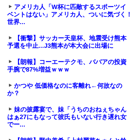
アメリカ人「W杯に匹敵するスポーツイ
ベントはない」アメリカ人、ついに気づく！
世界...
【衝撃】サッカー天皇杯、地震受け熊本
予選を中止...J3熊本が本大会に出場に
【朗報】コーエーテクモ、ババアの投資
手腕で87%増益ｗｗｗ
かつや 低価格なのに客離れ←何故なの
か？
妹の披露宴で、妹「うちのおねぇちゃん
はぁ27にもなって彼氏もいない行き遅れ女
でー...