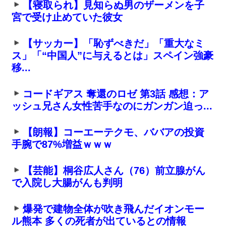
【寝取られ】見知らぬ男のザーメンを子
宮で受け止めていた彼女
【サッカー】「恥ずべきだ」「重大なミ
ス」「“中国人”に与えるとは」スペイン強豪
移...
コードギアス 奪還のロゼ 第3話 感想：ア
ッシュ兄さん女性苦手なのにガンガン迫っ...
【朗報】コーエーテクモ、ババアの投資
手腕で87%増益ｗｗｗ
【芸能】桐谷広人さん（76）前立腺がん
で入院し大腸がんも判明
爆発で建物全体が吹き飛んだイオンモー
ル熊本 多くの死者が出ているとの情報