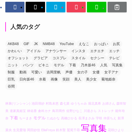
人気のタグ
AKB48
GIF
JK
NMB48
YouTube
えなこ
おっぱい
お尻
かわいい
アイドル
アナウンサー
インスタ
エチエチ
エッチ
オフショット
グラビア
コスプレ
スタイル
セクシー
テレビ
ニット
パンツ
ビキニ
モデル
下着
乃木坂46
人気
写真集
制服
動画
可愛い
吉岡里帆
声優
女の子
女優
女子アナ
巨乳
日向坂46
水着
画像
笑顔
美人
美少女
菊地姫奈
谷間
林襄(リンシャン)
池田瑛紗
村島未悠
森七菜
ゆうちゃみ
堀北真希
お姉さん
森咲智
美
達家真姫宝
林佑香
倉科カナ
鳥羽周作
佐野ひなこ
川道さら
ストレッチ
能年玲
下着
モデル
奈
ちーまき
たぬかな
髙橋ひかる
長澤まさみ
宇咲
仲原ちえ
新澤
写真集
菜央
生見愛瑠
岡田紗佳
EllaFreya
鈴木聖
鷲尾千尋
花咲ひより