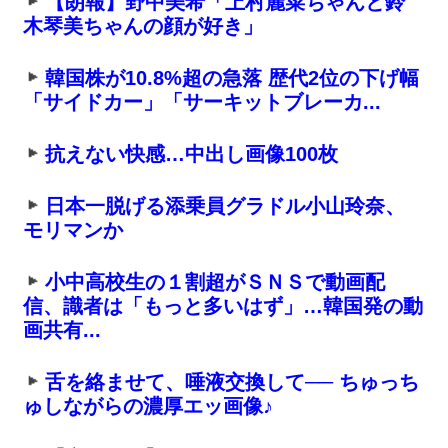
【朗報】野中美希「上村麗菜ちゃんと鈴
木琴美ちゃんの顔が好き」
韓国株が10.8%超の急落 歴代2位の下げ幅
「サイドカー」「サーキットブレーカ...
抗えない快感…中出し画像100枚
日本一脱げる添乗員グラドル小山玲奈、
モリマンか
小中高校生の１割超がＳＮＳで動画配
信、識者は「もっと多いはず」…韓国発の動
画共有...
舌を絡ませて、唾液交換して── ちゅっち
ゅしながらの濃厚エッ画像♪