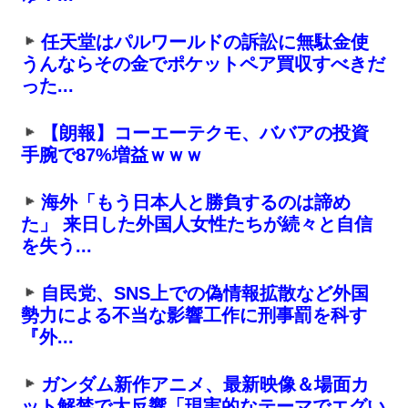
任天堂はパルワールドの訴訟に無駄金使
うんならその金でポケットペア買収すべきだ
った...
【朗報】コーエーテクモ、ババアの投資
手腕で87%増益ｗｗｗ
海外「もう日本人と勝負するのは諦め
た」 来日した外国人女性たちが続々と自信
を失う...
自民党、SNS上での偽情報拡散など外国
勢力による不当な影響工作に刑事罰を科す
『外...
ガンダム新作アニメ、最新映像＆場面カ
ット解禁で大反響「現実的なテーマでエグい