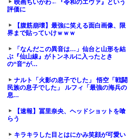
映画ちいかわ←『令和のエヴァ』という
評価に
【腹筋崩壊】最強に笑える面白画像、限
界まで貼っていけｗｗｗ
「なんだこの異音は…」仙台と山形を結
ぶ『仙山線』がトンネルに入ったとき
の“音”が...
ナルト「火影の息子でした」 悟空「戦闘
民族の息子でした」 ルフィ「最強の海兵の
息...
【速報】冨里奈央、ヘッドショットを喰
らう
キラキラした目とはにかみ笑顔が可愛い