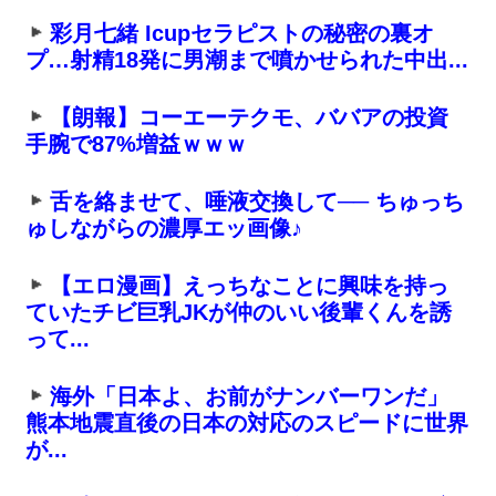
彩月七緒 Icupセラピストの秘密の裏オ
プ…射精18発に男潮まで噴かせられた中出...
【朗報】コーエーテクモ、ババアの投資
手腕で87%増益ｗｗｗ
舌を絡ませて、唾液交換して── ちゅっち
ゅしながらの濃厚エッ画像♪
【エロ漫画】えっちなことに興味を持っ
ていたチビ巨乳JKが仲のいい後輩くんを誘
って...
海外「日本よ、お前がナンバーワンだ」
熊本地震直後の日本の対応のスピードに世界
が...