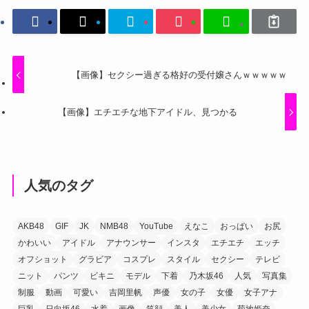
【画像】セクシー過ぎる格好の受付嬢さんｗｗｗｗｗ
【画像】エチエチな地下アイドル、見つかる
人気のタグ
AKB48
GIF
JK
NMB48
YouTube
えなこ
おっぱい
お尻
かわいい
アイドル
アナウンサー
インスタ
エチエチ
エッチ
オフショット
グラビア
コスプレ
スタイル
セクシー
テレビ
ニット
パンツ
ビキニ
モデル
下着
乃木坂46
人気
写真集
制服
動画
可愛い
吉岡里帆
声優
女の子
女優
女子アナ
巨乳
日向坂46
水着
画像
笑顔
美人
美少女
菊地姫奈