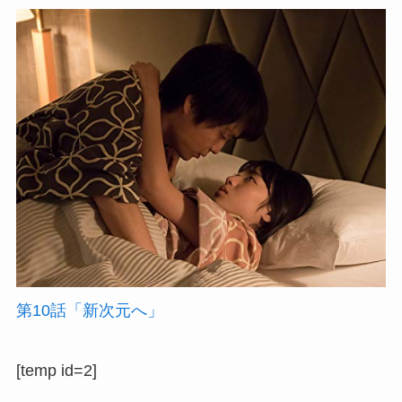
第10話「新次元へ」
[temp id=2]