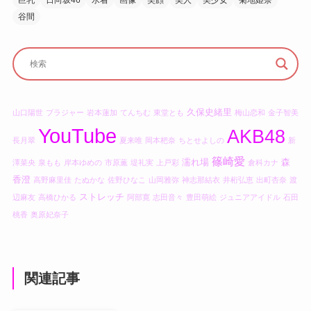
谷間
久保史緒里
山口陽世
ブラジャー
岩本蓮加
てんちむ
東堂とも
梅山恋和
金子智美
YouTube
AKB48
長月翠
夏来唯
岡本杷奈
ちとせよしの
新
篠崎愛
濡れ場
森
澤菜央
泉もも
岸本ゆめの
市原薫
堤礼実
上戸彩
倉科カナ
香澄
高野麻里佳
たぬかな
佐野ひなこ
山岡雅弥
神志那結衣
井桁弘恵
出町杏奈
渡
ストレッチ
辺麻友
高橋ひかる
阿部寛
志田音々
豊田萌絵
ジュニアアイドル
石田
桃香
奥原妃奈子
関連記事