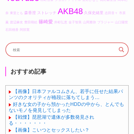
AKB48
森香澄
ストレッチ
久保史緒里
奈
東堂とも
志田音々
市原
篠崎愛
薫
渡辺麻友
豊田萌絵
井桁弘恵
金子智美
山岡雅弥
ブラジャー
山口陽世
石田桃香
阿部寛
おすすめ記事
【画像】日本ファルコムさん、若手に任せた結果パ
ンツのクオリティが格段に落ちてしまう…
好きな女の子から預かったHDDの中から、とんでも
ないモノを発見してしまった
【戦慄】琵琶湖で遺体が多数発見され
る・・・・・・・
【画像】こいつとセックスしたい？