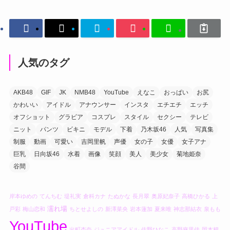
人気のタグ
AKB48
GIF
JK
NMB48
YouTube
えなこ
おっぱい
お尻
かわいい
アイドル
アナウンサー
インスタ
エチエチ
エッチ
オフショット
グラビア
コスプレ
スタイル
セクシー
テレビ
ニット
パンツ
ビキニ
モデル
下着
乃木坂46
人気
写真集
制服
動画
可愛い
吉岡里帆
声優
女の子
女優
女子アナ
巨乳
日向坂46
水着
画像
笑顔
美人
美少女
菊地姫奈
谷間
岸本ゆめの
てんちむ
堤礼実
倉科カナ
たぬかな
長月翠
奥原妃奈子
高橋ひかる
上
濡れ場
戸彩
梅山恋和
ちとせよしの
新澤菜央
岩本蓮加
夏来唯
神志那結衣
泉もも
YouTube
出町杏奈
ジュニアアイドル
佐野ひなこ
高野麻里佳
岡本杷