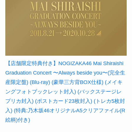
【店舗限定特典付き】NOGIZAKA46 Mai Shiraishi
Graduation Concert 〜Always beside you〜(完全生
産限定盤) (Blu-ray) (豪華三方背BOX仕様) (メイキ
ングフォトブックレット封入) (バックステージレ
プリカ封入) (ポストカード23枚封入) (トレカ5枚封
入) (特典:乃木坂46オリジナルA5クリアファイル(R
絵柄)付き)