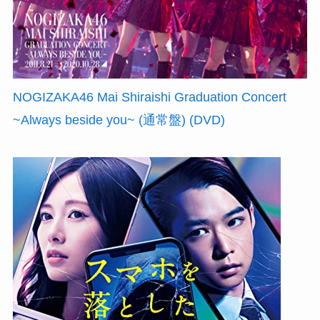
NOGIZAKA46 Mai Shiraishi Graduation Concert
~Always beside you~ (通常盤) (DVD)