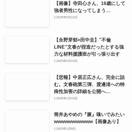
【画像】寺田心さん、16歳にして
強者男性になってしまう…
2025年5月12日
【永野芽郁×田中圭】”不倫
LINE”文春が捏造だったとする強
力な材料援護班が引っ張り出す
2025年5月12日
【悲報】中居正広さん、完全に詰
む。文春砲第三弾、渡邊渚への特
殊性加害の詳細を公開へ…
2025年1月15日
筒井あやめの『腋』嗅いでみたい
wwwwwwwwwww【画像あり】
2025年1月9日