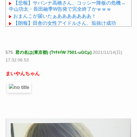
【悲報】サバンナ高橋さん、コッシー降板の危機→
中山功太・長田融季W告発で完全終了かｗｗｗ
おまんこが届いたぁあああああああ！
【朗報】田舎の女性アイドルさん、垢抜け成功
wwwwwwwwwwwwwwwwwwwww
睡眠研究の世界的権威、マシュー・ウォーカー氏に
学ぶ、睡眠の質を上げるための４つのルール
575:
君の名は(東京都) (ﾜｯﾁｮｲW 7501-uGCp)
2021/11/14(日)
17:32:06.53
まいやんちゃん
Powered by livedoor 相互RSS