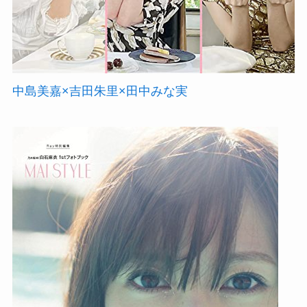
中島美嘉×吉田朱里×田中みな実