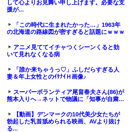
して心よりお見舞い申し上げます。必要な支
援が...
「この時代に生まれたかった…」1963年
の北海道の路線図が密すぎると話題にｗｗｗ
アニメ見ててイチャつくシーンくると効
いて見れなくなる病
「誰か来ちゃうっ♡」ふしだらすぎる人
妻＆年上女性とのｲｹﾅｲＨ画像♪
スーパーボランティア尾畠春夫さん(86)が
熊本入りへ→ネットで物議に「知事が自粛...
【動画】デンマークの10代美少女たちが
勃起した乳首舐められる映画、AVより抜け
る...