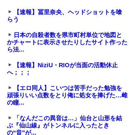
【速報】冨里奈央、ヘッドショットを喰
らう
日本の自殺者数を県市町村単位で地図と
かチャートに表示させたりしたサイト作った
ら法...
【速報】NiziU・RIOが当面の活動休止
へ；；；
【エロ同人】こいつは苦手だった勉強を
頑張りいい点数をとり俺に処女を捧げた…雌
の瞳...
「なんだこの異音は…」仙台と山形を結
ぶ『仙山線』がトンネルに入ったとき
の“音”が...