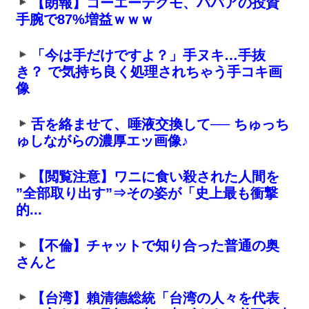
【朗報】コーエーテクモ、ババアの投資
手腕で87%増益ｗｗｗ
「今は手だけですよ？」手ヌキ…手抜
き？ で気持ち良く処理されちゃう手コキ画
像
舌を絡ませて、唾液交換して── ちゅっち
ゅしながらの濃厚エッ画像♪
【閲覧注意】ワニに食い殺された人間を
”全部取り出す”⇒その姿が「史上最も衝撃
的...
【不倫】チャットで知り合った普通の奥
さんと
【台湾】賴清德総統「台湾の人々を代表