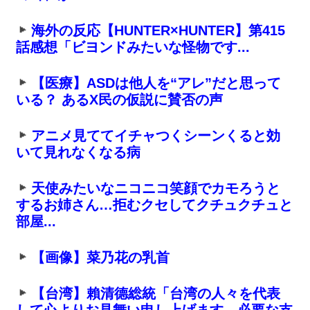
海外の反応【HUNTER×HUNTER】第415
話感想「ビヨンドみたいな怪物です...
【医療】ASDは他人を“アレ”だと思って
いる？ あるX民の仮説に賛否の声
アニメ見ててイチャつくシーンくると効
いて見れなくなる病
天使みたいなニコニコ笑顔でカモろうと
するお姉さん…拒むクセしてクチュクチュと
部屋...
【画像】菜乃花の乳首
【台湾】賴清德総統「台湾の人々を代表
して心よりお見舞い申し上げます。必要な支