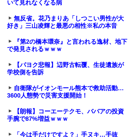
いて見れなくなる病
無反省。花乃まりあ「しつこい男性が大
好き」三山凌輝と最悪の相性※私の本音
『第2の橋本環奈』と言われる逸材、地下
で発見されるｗｗｗ
【パヨク悲報】辺野古転覆、生徒遺族が
学校側を告訴
自衛隊がイオンモール熊本で救助活動…
3600人態勢で災害支援開始！
【朗報】コーエーテクモ、ババアの投資
手腕で87%増益ｗｗｗ
「今は手だけですよ？」手ヌキ…手抜