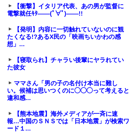
【衝撃】イタリア代表、あの男が監督に
電撃就任ｷﾀ――(ﾟ∀ﾟ)――!!
【発明】内容に一切触れていないのに観
たくなる!?あるX民の「映画ちいかわの感
想」...
【寝取られ】チャラい後輩にヤラれてい
た彼女
ママさん「男の子の名付け本当に難し
い。候補は思いつくのに◯◯◯って考えると
違和感...
【熊本地震】海外メディアが一斉に速
報…中国のＳＮＳでは「日本地震」が検索ワ
ード１...