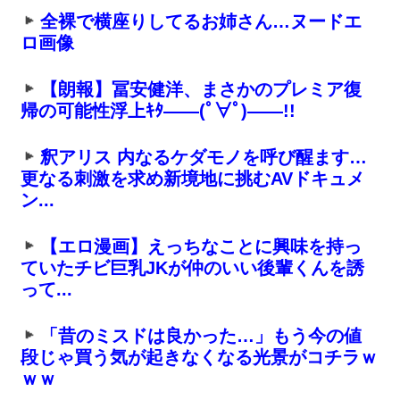
全裸で横座りしてるお姉さん…ヌードエ
ロ画像
【朗報】冨安健洋、まさかのプレミア復
帰の可能性浮上ｷﾀ――(ﾟ∀ﾟ)――!!
釈アリス 内なるケダモノを呼び醒ます…
更なる刺激を求め新境地に挑むAVドキュメ
ン...
【エロ漫画】えっちなことに興味を持っ
ていたチビ巨乳JKが仲のいい後輩くんを誘
って...
「昔のミスドは良かった…」もう今の値
段じゃ買う気が起きなくなる光景がコチラｗ
ｗｗ