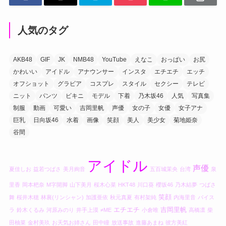
人気のタグ
AKB48
GIF
JK
NMB48
YouTube
えなこ
おっぱい
お尻
かわいい
アイドル
アナウンサー
インスタ
エチエチ
エッチ
オフショット
グラビア
コスプレ
スタイル
セクシー
テレビ
ニット
パンツ
ビキニ
モデル
下着
乃木坂46
人気
写真集
制服
動画
可愛い
吉岡里帆
声優
女の子
女優
女子アナ
巨乳
日向坂46
水着
画像
笑顔
美人
美少女
菊地姫奈
谷間
アイドル
声優
夏佳しお
益若つばさ
美月絢音
五百城茉央
台湾
泉
里香
岡本杷奈
M字開脚
山下美月
桜木心菜
HKT48
川口葵
櫻坂46
乃木結夢
つばさ
笑顔
舞
桜井木穂
林襄(リンシャン)
加護亜依
秋元真夏
有村架純
内海里音
パイス
エチエチ
吉岡里帆
ラ
鈴木くるみ
河原みのり
井手上漠
≠ME
小倉唯
高橋凛
柴
田柚菜
金村美玖
お天気お姉さん
田中瞳
放送事故
進藤あまね
彼方美紅