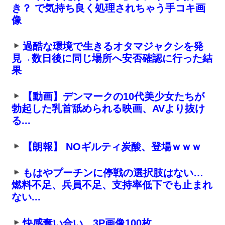
き？ で気持ち良く処理されちゃう手コキ画
像
過酷な環境で生きるオタマジャクシを発
見→数日後に同じ場所へ安否確認に行った結
果
【動画】デンマークの10代美少女たちが
勃起した乳首舐められる映画、AVより抜け
る...
【朗報】 NOギルティ炭酸、登場ｗｗｗ
もはやプーチンに停戦の選択肢はない…
燃料不足、兵員不足、支持率低下でも止まれ
ない...
快感奪い合い…3P画像100枚