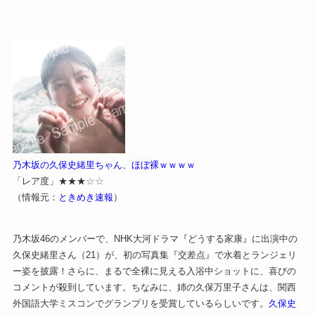
睡眠研究の世界的権威、マシュー・ウォーカー氏に
学ぶ、睡眠の質を上げるための４つのルール
Powered by livedoor 相互RSS
乃木坂の久保史緒里ちゃん、ほぼ裸ｗｗｗｗ
「レア度」★★★
☆☆
（情報元：
ときめき速報
）
乃木坂46のメンバーで、NHK大河ドラマ『どうする家康』に出演中の
久保史緒里さん（21）が、初の写真集『交差点』で水着とランジェリ
ー姿を披露！さらに、まるで全裸に見える入浴中ショットに、喜びの
コメントが殺到しています。ちなみに、姉の久保万里子さんは、関西
外国語大学ミスコンでグランプリを受賞しているらしいです。
久保史