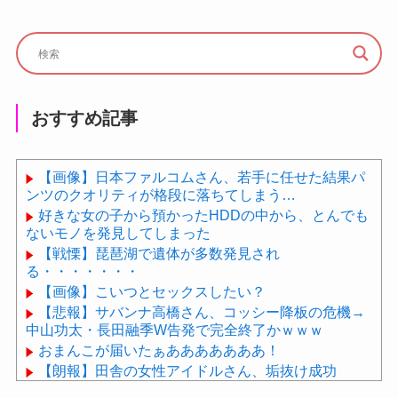
おすすめ記事
【画像】日本ファルコムさん、若手に任せた結果パ
ンツのクオリティが格段に落ちてしまう…
好きな女の子から預かったHDDの中から、とんでも
ないモノを発見してしまった
【戦慄】琵琶湖で遺体が多数発見され
る・・・・・・・
【画像】こいつとセックスしたい？
【悲報】サバンナ高橋さん、コッシー降板の危機→
中山功太・長田融季W告発で完全終了かｗｗｗ
おまんこが届いたぁあああああああ！
【朗報】田舎の女性アイドルさん、垢抜け成功
wwwwwwwwwwwwwwwwwwwww