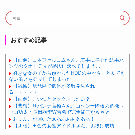
おすすめ記事
【画像】日本ファルコムさん、若手に任せた結果パ
ンツのクオリティが格段に落ちてしまう…
好きな女の子から預かったHDDの中から、とんでも
ないモノを発見してしまった
【戦慄】琵琶湖で遺体が多数発見され
る・・・・・・・
【画像】こいつとセックスしたい？
【悲報】サバンナ高橋さん、コッシー降板の危機→
中山功太・長田融季W告発で完全終了かｗｗｗ
おまんこが届いたぁあああああああ！
【朗報】田舎の女性アイドルさん、垢抜け成功
wwwwwwwwwwwwwwwwwwwww