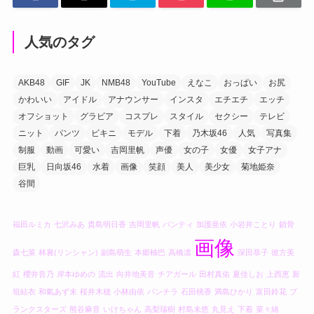
人気のタグ
AKB48
GIF
JK
NMB48
YouTube
えなこ
おっぱい
お尻
かわいい
アイドル
アナウンサー
インスタ
エチエチ
エッチ
オフショット
グラビア
コスプレ
スタイル
セクシー
テレビ
ニット
パンツ
ビキニ
モデル
下着
乃木坂46
人気
写真集
制服
動画
可愛い
吉岡里帆
声優
女の子
女優
女子アナ
巨乳
日向坂46
水着
画像
笑顔
美人
美少女
菊地姫奈
谷間
福田ルミカ
七沢みあ
貴島明日香
吉岡里帆
パンティ
加護亜依
小岩井ことり
鎖骨
画像
森七菜
林襄(リンシャン)
副島萌生
本郷柚巴
高橋凛
深田恭子
彼方美
紅
櫻井音乃
岸本ゆめの
流出
向井地美音
チアガール
田村真佑
夏佳しお
上西恵
新
垣結衣
和氣あず未
桜井木穂
小林由依
パンチラ
石田桃香
満島ひかり
富田鈴花
プ
ランクスターズ
熊谷麻音
いけちゃん
高梨瑞樹
村島未悠
丸見え
下着
菜々緒