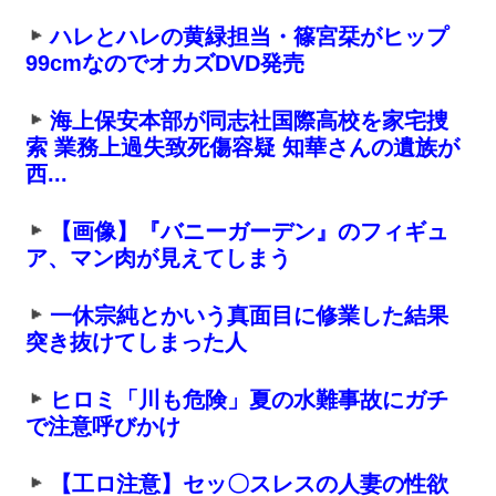
ハレとハレの黄緑担当・篠宮栞がヒップ
99cmなのでオカズDVD発売
海上保安本部が同志社国際高校を家宅捜
索 業務上過失致死傷容疑 知華さんの遺族が
西...
【画像】『バニーガーデン』のフィギュ
ア、マン肉が見えてしまう
一休宗純とかいう真面目に修業した結果
突き抜けてしまった人
ヒロミ「川も危険」夏の水難事故にガチ
で注意呼びかけ
【工ロ注意】セッ〇スレスの人妻の性欲