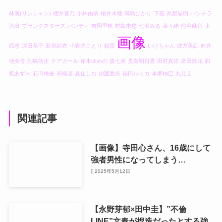
林襄(リンシャン)
櫻井音乃
小林由依
桜井木穂
満島ひかり
下着
高梨瑞樹
パンチラ
流出
プランクスターズ
パンティ
吉岡里帆
村島未悠
七沢みあ
菜々緒
熊谷麻音
上
画像
西恵
深田恭子
新垣結衣
小岩井ことり
鎖骨
いけちゃん
彼方美紅
向井
地美音
副島萌生
チアガール
岸本ゆめの
森七菜
貴島明日香
田村真佑
富田鈴花
和
氣あず未
石田桃香
高橋凛
夏佳しお
加護亜依
福田ルミカ
本郷柚巴
丸見え
関連記事
【画像】寺田心さん、16歳にして
強者男性になってしまう…
2025年5月12日
【永野芽郁×田中圭】”不倫
LINE”文春が捏造だったとする強