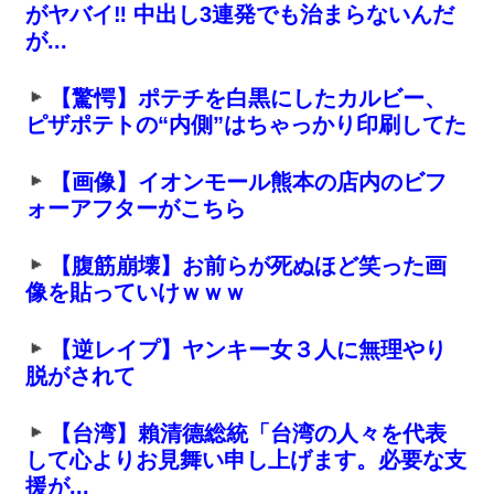
がヤバイ‼ 中出し3連発でも治まらないんだ
が...
【驚愕】ポテチを白黒にしたカルビー、
ピザポテトの“内側”はちゃっかり印刷してた
【画像】イオンモール熊本の店内のビフ
ォーアフターがこちら
【腹筋崩壊】お前らが死ぬほど笑った画
像を貼っていけｗｗｗ
【逆レイプ】ヤンキー女３人に無理やり
脱がされて
【台湾】賴清德総統「台湾の人々を代表
して心よりお見舞い申し上げます。必要な支
援が...