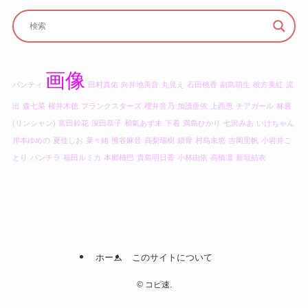
画像
パンティ
田村真佑
向井地美音
丸見え
石田桃香
副島萌生
彼方美紅
流
出
森七菜
桜井木穂
プランクスターズ
櫻井音乃
加護亜依
上西恵
チアガール
林襄
(リンシャン)
富田鈴花
深田恭子
和氣あず未
下着
満島ひかり
七沢みあ
いけちゃん
岸本ゆめの
夏佳しお
菜々緒
熊谷麻音
高梨瑞樹
鎖骨
村島未悠
吉岡里帆
小岩井こ
とり
パンチラ
福田ルミカ
本郷柚巴
貴島明日香
小林由依
高橋凛
新垣結衣
ホーム
このサイトについて
©
コピ速.