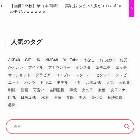
【画像173枚】華（本間華）、美乳おっぱいの胸がエロいギャ
ルモデルｗｗｗｗｗ
人気のタグ
AKB48
GIF
JK
NMB48
YouTube
えなこ
おっぱい
お尻
かわいい
アイドル
アナウンサー
インスタ
エチエチ
エッチ
オフショット
グラビア
コスプレ
スタイル
セクシー
テレビ
ニット
パンツ
ビキニ
モデル
下着
乃木坂46
人気
写真集
制服
動画
可愛い
吉岡里帆
声優
女の子
女優
女子アナ
巨乳
日向坂46
水着
画像
笑顔
美人
美少女
菊地姫奈
谷間