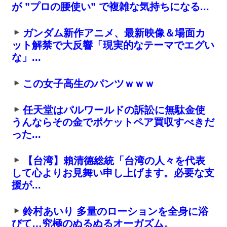
が ”プロの腰使い” で複雑な気持ちになる...
ガンダム新作アニメ、最新映像＆場面カ
ット解禁で大反響「現実的なテーマでエグい
な」...
この女子高生のパンツｗｗｗ
任天堂はパルワールドの訴訟に無駄金使
うんならその金でポケットペア買収すべきだ
った...
【台湾】賴清德総統「台湾の人々を代表
して心よりお見舞い申し上げます。必要な支
援が...
鈴村あいり 多量のローションを全身に浴
びて…究極のぬるぬるオーガズム。