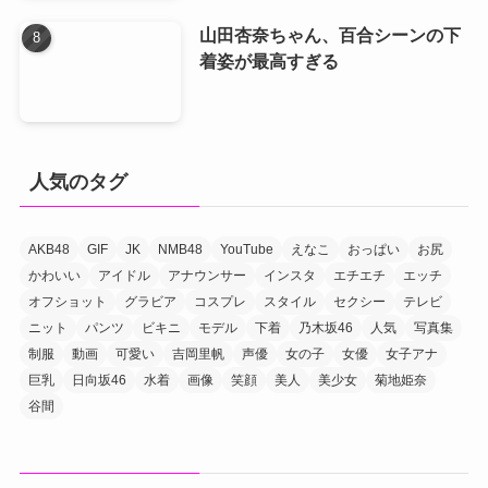
山田杏奈ちゃん、百合シーンの下
着姿が最高すぎる
人気のタグ
AKB48
GIF
JK
NMB48
YouTube
えなこ
おっぱい
お尻
かわいい
アイドル
アナウンサー
インスタ
エチエチ
エッチ
オフショット
グラビア
コスプレ
スタイル
セクシー
テレビ
ニット
パンツ
ビキニ
モデル
下着
乃木坂46
人気
写真集
制服
動画
可愛い
吉岡里帆
声優
女の子
女優
女子アナ
巨乳
日向坂46
水着
画像
笑顔
美人
美少女
菊地姫奈
谷間