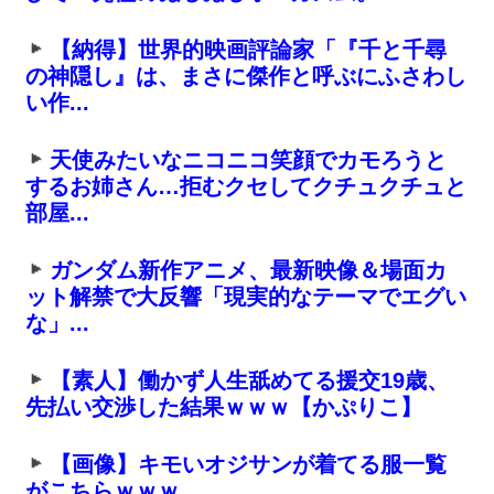
【納得】世界的映画評論家「『千と千尋
の神隠し』は、まさに傑作と呼ぶにふさわし
い作...
天使みたいなニコニコ笑顔でカモろうと
するお姉さん…拒むクセしてクチュクチュと
部屋...
ガンダム新作アニメ、最新映像＆場面カ
ット解禁で大反響「現実的なテーマでエグい
な」...
【素人】働かず人生舐めてる援交19歳、
先払い交渉した結果ｗｗｗ【かぷりこ】
【画像】キモいオジサンが着てる服一覧
がこちらｗｗｗ