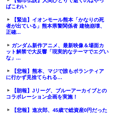
【都市伝説】人間ひとりで逝くのはやっ
ぱこわい
【緊迫】イオンモール熊本「かなりの死
者が出ている」熊本県警関係者 建物崩壊、
正確...
ガンダム新作アニメ、最新映像＆場面カ
ット解禁で大反響「現実的なテーマでエグい
な」...
【悲報】熊本、マジで誰もボランティア
に行かず見捨てられる…
【朗報】Jリーグ、ブルーアーカイブとの
コラボレーション企画を実施！
【悲報】進次郎、45歳で総資産0円だった