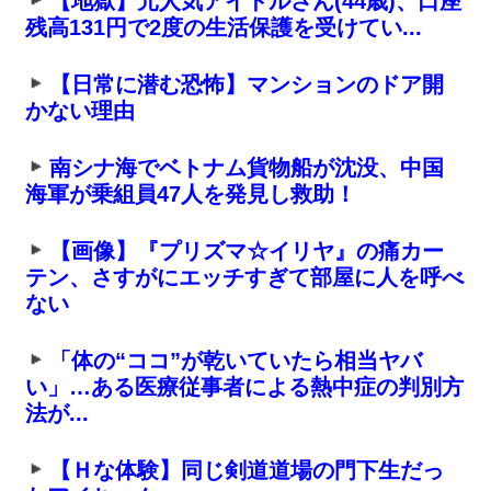
【地獄】元人気アイドルさん(44歳)、口座
残高131円で2度の生活保護を受けてい...
【日常に潜む恐怖】マンションのドア開
かない理由
南シナ海でベトナム貨物船が沈没、中国
海軍が乗組員47人を発見し救助！
【画像】『プリズマ☆イリヤ』の痛カー
テン、さすがにエッチすぎて部屋に人を呼べ
ない
「体の“ココ”が乾いていたら相当ヤバ
い」…ある医療従事者による熱中症の判別方
法が...
【Ｈな体験】同じ剣道道場の門下生だっ