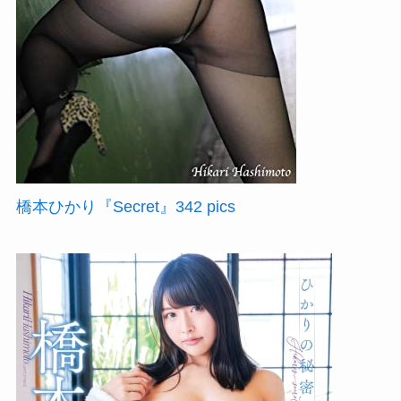
橋本ひかり『Secret』342 pics