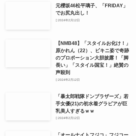
元櫻坂46松平璃子、「FRIDAY」
でお尻丸出し！
2024年2月12日
【NMB48】「スタイルお化け！」
原かれん（22）、ビキニ姿で奇跡
のプロポーション大胆披露！「脚
長い」「スタイル国宝！」絶賛の
声殺到
2024年2月12日
「暴太郎戦隊ドンブラザーズ」若
手女優(21)の初水着グラビアが巨
乳美人すぎるｗｗ
2024年2月12日
「オールナイトフジコ」フジコー