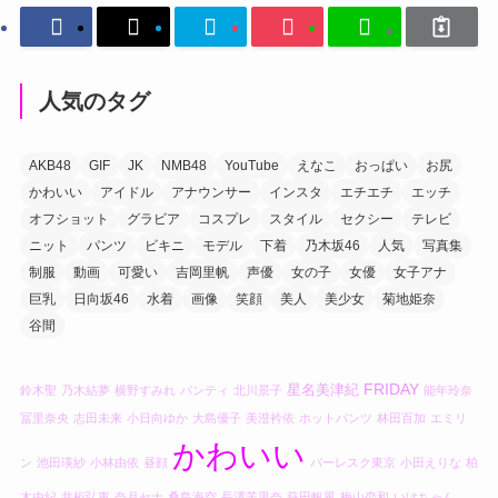
人気のタグ
AKB48
GIF
JK
NMB48
YouTube
えなこ
おっぱい
お尻
かわいい
アイドル
アナウンサー
インスタ
エチエチ
エッチ
オフショット
グラビア
コスプレ
スタイル
セクシー
テレビ
ニット
パンツ
ビキニ
モデル
下着
乃木坂46
人気
写真集
制服
動画
可愛い
吉岡里帆
声優
女の子
女優
女子アナ
巨乳
日向坂46
水着
画像
笑顔
美人
美少女
菊地姫奈
谷間
FRIDAY
星名美津紀
鈴木聖
乃木結夢
横野すみれ
パンティ
北川景子
能年玲奈
冨里奈央
志田未来
小日向ゆか
大島優子
美澄衿依
ホットパンツ
林田百加
エミリ
かわいい
ン
池田瑛紗
小林由依
昼顔
バーレスク東京
小田えりな
柏
木由紀
井桁弘恵
奈月セナ
桑島海空
長澤茉里奈
萩田帆風
梅山恋和
いけちゃん