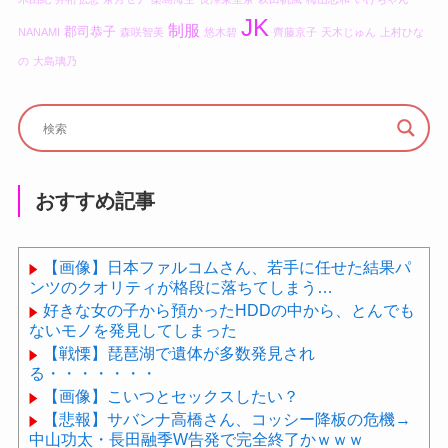
JK
制服
郡司恭子
NANAMI
森咲智美
悠木碧
齊藤京子
天木じゅん
上村ひな
の
大島璃乃
おすすめ記事
【画像】日本ファルコムさん、若手に任せた結果パ
ンツのクオリティが格段に落ちてしまう…
好きな女の子から預かったHDDの中から、とんでも
ないモノを発見してしまった
【戦慄】琵琶湖で遺体が多数発見され
る・・・・・・・
【画像】こいつとセックスしたい？
【悲報】サバンナ高橋さん、コッシー降板の危機→
中山功太・長田融季W告発で完全終了かｗｗｗ