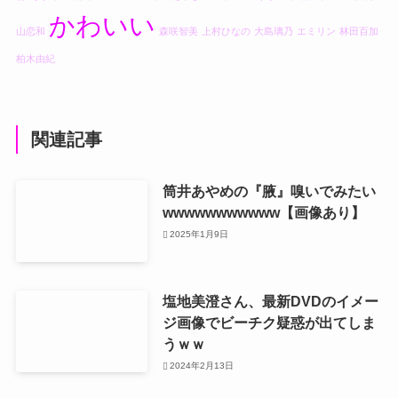
かわいい
山恋和
森咲智美
上村ひなの
大島璃乃
エミリン
林田百加
柏木由紀
関連記事
筒井あやめの『腋』嗅いでみたい
wwwwwwwwwww【画像あり】
2025年1月9日
塩地美澄さん、最新DVDのイメー
ジ画像でビーチク疑惑が出てしま
うｗｗ
2024年2月13日