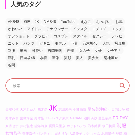
人気のタグ
AKB48
GIF
JK
NMB48
YouTube
えなこ
おっぱい
お尻
かわいい
アイドル
アナウンサー
インスタ
エチエチ
エッチ
オフショット
グラビア
コスプレ
スタイル
セクシー
テレビ
ニット
パンツ
ビキニ
モデル
下着
乃木坂46
人気
写真集
制服
動画
可愛い
吉岡里帆
声優
女の子
女優
女子アナ
巨乳
日向坂46
水着
画像
笑顔
美人
美少女
菊地姫奈
谷間
JK
星名美津紀
美澄衿依
天木じゅん
悠木碧
志田未来
小林由依
小日向ゆか
横
FRIDAY
野すみれ
桑島海空
鈴木聖
バーレスク東京
NANAMI
池田瑛紗
冨里奈央
制服
奈月セナ
井桁弘恵
能年玲奈
長澤茉里奈
ホットパンツ
乃木結夢
萩田帆風
郡司恭子
齊藤京子
パンティ
小田えりな
大島優子
いけちゃん
北川景子
昼顔
梅