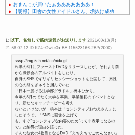
おまんこが届いたぁあああああああ！
【朗報】田舎の女性アイドルさん、垢抜け成功
wwwwwwwwwwwwwwwwwwwww
睡眠研究の世界的権威、マシュー・ウォーカー氏に
学ぶ、睡眠の質を上げるための４つのルール
1:
以下、名無しで筋肉速報がお送りします
2021/09/13(月)
21:58:07.12 ID:KZ4+Gwkc0● BE:115523166-2BP(2000)
sssp://img.5ch.net/ico/nida.gif
Powered by livedoor 相互RSS
昨年の6月にファーストDVDをリリースしたが、それより前
から撮影会のアルバイトをしたり、
自身のSNSでギリギリセクシーショットを公開して、男性
の心の襞をぎゅうと掴んでいた
「日本一脱げる法学部グラドル」橋本ひかり。
今年の3月めでたく大学を卒業、卒業後初のイベントとな
り、新たなキャッチコピーを考え
ないといけないが、橋本は「センシティブおねえさん」に
したそうで、「SNSに画像を上げて
も、すぐ“センシティブな内容のため”って非表示になるの
で」と納得の理由を語った。
そんな彼女の4枚目となるDVD『えちえちでごめんなさい』