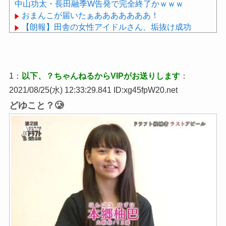
中山功太・長田融季W告発で完全終了かｗｗｗ
おまんこが届いたぁあああああああ！
【朗報】田舎の女性アイドルさん、垢抜け成功
wwwwwwwwwwwwwwwwwwwww
睡眠研究の世界的権威、マシュー・ウォーカー氏に
学ぶ、睡眠の質を上げるための４つのルール
1：
以下、？ちゃんねるからVIPがお送りします
：
2021/08/25(水) 12:33:29.841 ID:xg45fpW20.net
どゆこと？🥲
Powered by livedoor 相互RSS