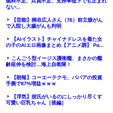
燃料不足、兵員不足、支持率低下でも止まれ
ない...
【芸能】桐谷広人さん（76）前立腺がん
で入院し大腸がんも判明
【AIイラスト】チャイナドレスを着た女
の子のAIエロ画像まとめ【アニメ調】 Pa...
こんごう型イージス護衛艦、まさかの艦
齢延伸を検討…海上自衛隊！
【朗報】コーエーテクモ、ババアの投資
手腕で87%増益ｗｗｗ
【浮気】彼氏がいるのにしっかり尽くす
可愛い巨乳ちゃん［後編］