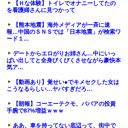
【Ｈな体験】トイレでオナニーしてたの
を看護婦さんに見つかって
【熊本地震】海外メディアが一斉に速
報…中国のＳＮＳでは「日本地震」が検索ワ
ード１...
デートからエロがりお姉さん…中にいっ
ぱい出してと全身びくびくさせながら豪快本
気ア...
【動画あり】覚せい●でキメセクした女は
こうなるらしい…ヤバすぎだろ…
【朗報】コーエーテクモ、ババアの投資
手腕で87%増益ｗｗｗ
ああ、車を持ってない底辺って、街中で