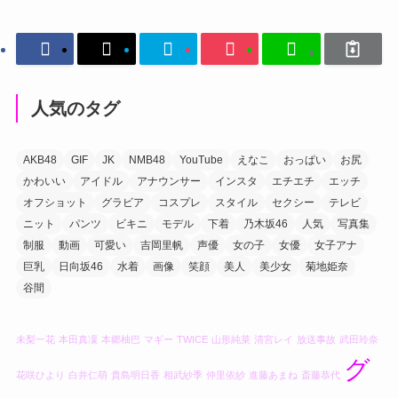
人気のタグ
AKB48
GIF
JK
NMB48
YouTube
えなこ
おっぱい
お尻
かわいい
アイドル
アナウンサー
インスタ
エチエチ
エッチ
オフショット
グラビア
コスプレ
スタイル
セクシー
テレビ
ニット
パンツ
ビキニ
モデル
下着
乃木坂46
人気
写真集
制服
動画
可愛い
吉岡里帆
声優
女の子
女優
女子アナ
巨乳
日向坂46
水着
画像
笑顔
美人
美少女
菊地姫奈
谷間
未梨一花
本田真凜
本郷柚巴
マギー
TWICE
山形純菜
清宮レイ
放送事故
武田玲奈
グ
花咲ひより
白井仁萌
貴島明日香
相武紗季
仲里依紗
進藤あまね
斎藤恭代