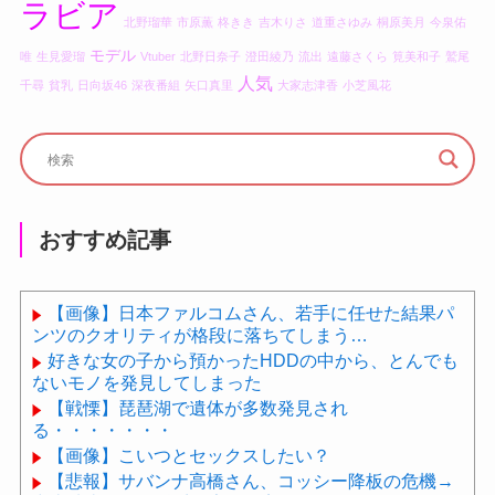
ラビア
北野瑠華
市原薫
柊きき
吉木りさ
道重さゆみ
桐原美月
今泉佑
モデル
唯
生見愛瑠
Vtuber
北野日奈子
澄田綾乃
流出
遠藤さくら
筧美和子
鷲尾
人気
千尋
貧乳
日向坂46
深夜番組
矢口真里
大家志津香
小芝風花
おすすめ記事
【画像】日本ファルコムさん、若手に任せた結果パ
ンツのクオリティが格段に落ちてしまう…
好きな女の子から預かったHDDの中から、とんでも
ないモノを発見してしまった
【戦慄】琵琶湖で遺体が多数発見され
る・・・・・・・
【画像】こいつとセックスしたい？
【悲報】サバンナ高橋さん、コッシー降板の危機→