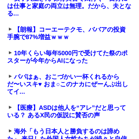
は仕事と家庭の両立は無理。だから、夫とな
る...
【朗報】コーエーテクモ、ババアの投資
手腕で87%増益ｗｗｗ
10年くらい毎年5000円で受けてた祭のポ
スターが今年からAIになった
パパはぁ、おこづかい一杯くれるから
だ〜いスキ♥ おま○このナカにぜーんぶ出し
てイ...
【医療】ASDは他人を“アレ”だと思って
いる？ あるX民の仮説に賛否の声
海外「もう日本人と勝負するのは諦め
た」 来日した外国人女性たちが続々と自信