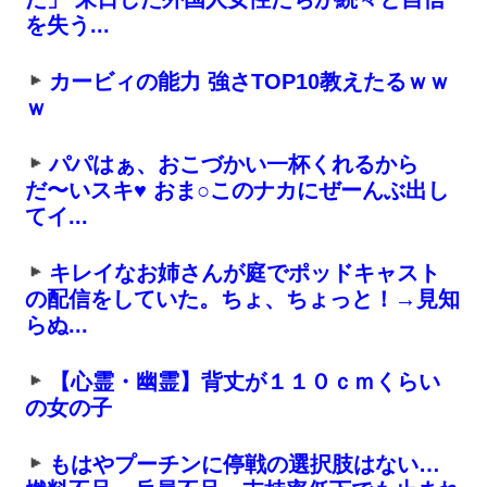
を失う...
カービィの能力 強さTOP10教えたるｗｗ
ｗ
パパはぁ、おこづかい一杯くれるから
だ〜いスキ♥ おま○このナカにぜーんぶ出し
てイ...
キレイなお姉さんが庭でポッドキャスト
の配信をしていた。ちょ、ちょっと！→見知
らぬ...
【心霊・幽霊】背丈が１１０ｃｍくらい
の女の子
もはやプーチンに停戦の選択肢はない…