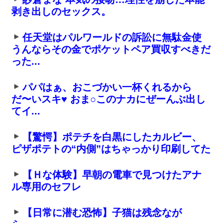
剥き出しのセックス。
任天堂はパルワールドの訴訟に無駄金使
うんならその金でポケットペア買収すべきだ
った...
パパはぁ、おこづかい一杯くれるから
だ〜いスキ♥ おま○このナカにぜーんぶ出し
てイ...
【驚愕】ポテチを白黒にしたカルビー、
ピザポテトの“内側”はちゃっかり印刷してた
【Ｈな体験】早朝の電車で見つけたアナ
ル専用のセフレ
【日常に潜む恐怖】子猫は残念なが