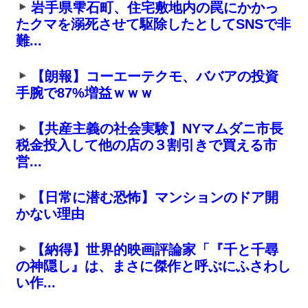
岩手県雫石町、住宅敷地内の罠にかかっ
たクマを溺死させて駆除したとしてSNSで非
難...
【朗報】コーエーテクモ、ババアの投資
手腕で87%増益ｗｗｗ
【共産主義の社会実験】NYマムダニ市長
税金投入して他の店の３割引きで買える市
営...
【日常に潜む恐怖】マンションのドア開
かない理由
【納得】世界的映画評論家「『千と千尋
の神隠し』は、まさに傑作と呼ぶにふさわし
い作...