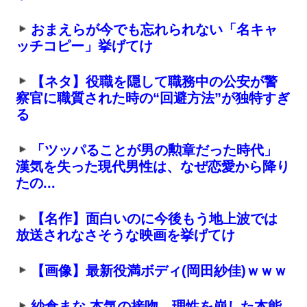
おまえらが今でも忘れられない「名キャ
ッチコピー」挙げてけ
【ネタ】役職を隠して職務中の公安が警
察官に職質された時の“回避方法”が独特すぎ
る
「ツッパることが男の勲章だった時代」
漢気を失った現代男性は、なぜ恋愛から降り
たの...
【名作】面白いのに今後もう地上波では
放送されなさそうな映画を挙げてけ
【画像】最新役満ボディ(岡田紗佳)ｗｗｗ
紗倉まな 本気の接吻…理性を崩した本能