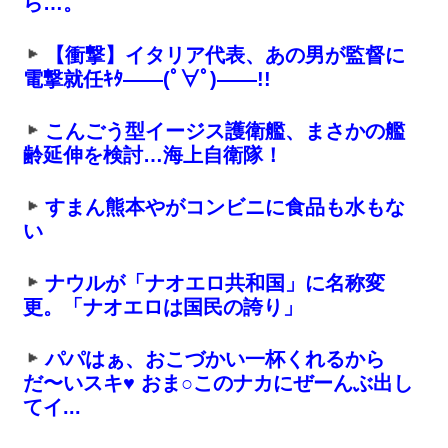
ら…。
【衝撃】イタリア代表、あの男が監督に
電撃就任ｷﾀ――(ﾟ∀ﾟ)――!!
こんごう型イージス護衛艦、まさかの艦
齢延伸を検討…海上自衛隊！
すまん熊本やがコンビニに食品も水もな
い
ナウルが「ナオエロ共和国」に名称変
更。「ナオエロは国民の誇り」
パパはぁ、おこづかい一杯くれるから
だ〜いスキ♥ おま○このナカにぜーんぶ出し
てイ...