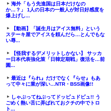
海外「もう先進国は日本だけなの
か…？」 1人の日本の一般人が対日好感度を
爆上げし...
【動画】「誕生月はアイス無料」という
ステーキ屋でアイスを頼んだら…とんでもな
い辱...
【怪我するデメリットしかない】 サッカ
ー日本代表強化策「日韓定期戦」復活を…前
園...
最近は『られ』だけでなく『らせ』もあ
って中々に業が深い…NTR・BSS画像!!
しゃぶってねぶってドッピュドピュ!! う
ごめく熱い舌に弄ばれておクチの中でトロ
ト...