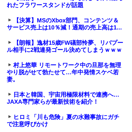
れたフラワースタンドが話題
【決算】MSのXbox部門、コンテンツ＆
サービス売上は10％減！通期の売上高は1...
【朗報】逸材15歳FW礒部怜夢、リバプー
ル相手に2戦連発ゴール決めてしまうｗｗｗ
村上悠華 リモートワーク中の旦那を無理
やり脱がせて勃たせて…年中発情スケベ若
妻。
日本と韓国、宇宙用極限材料で連携へ…
JAXA専門家らが最新技術を紹介！
ヒロミ「川も危険」夏の水難事故にガチ
で注意呼びかけ