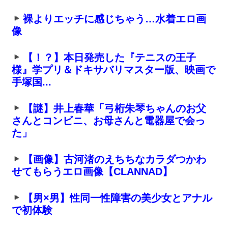
裸よりエッチに感じちゃう…水着エロ画
像
【！？】本日発売した『テニスの王子
様』学プリ＆ドキサバリマスター版、映画で
手塚国...
【謎】井上春華「弓桁朱琴ちゃんのお父
さんとコンビニ、お母さんと電器屋で会っ
た」
【画像】古河渚のえちちなカラダつかわ
せてもらうエロ画像【CLANNAD】
【男×男】性同一性障害の美少女とアナル
で初体験