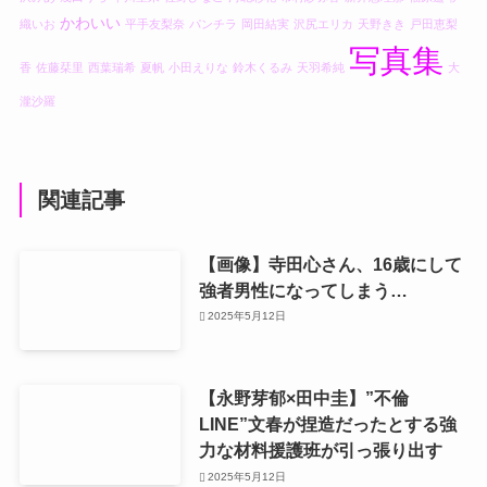
かわいい
織いお
平手友梨奈
パンチラ
岡田結実
沢尻エリカ
天野きき
戸田恵梨
写真集
香
佐藤栞里
西葉瑞希
夏帆
小田えりな
鈴木くるみ
天羽希純
大
瀧沙羅
関連記事
【画像】寺田心さん、16歳にして
強者男性になってしまう…
2025年5月12日
【永野芽郁×田中圭】”不倫
LINE”文春が捏造だったとする強
力な材料援護班が引っ張り出す
2025年5月12日