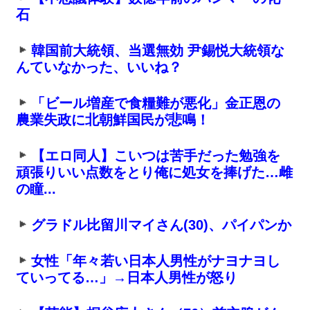
石
韓国前大統領、当選無効 尹錫悦大統領な
んていなかった、いいね？
「ビール増産で食糧難が悪化」金正恩の
農業失政に北朝鮮国民が悲鳴！
【エロ同人】こいつは苦手だった勉強を
頑張りいい点数をとり俺に処女を捧げた…雌
の瞳...
グラドル比留川マイさん(30)、パイパンか
女性「年々若い日本人男性がナヨナヨし
ていってる…」→日本人男性が怒り