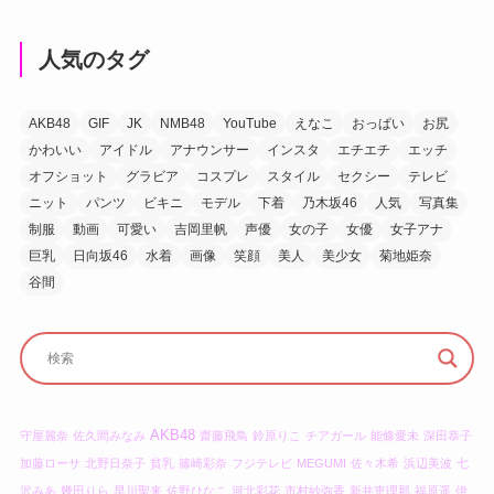
人気のタグ
AKB48
GIF
JK
NMB48
YouTube
えなこ
おっぱい
お尻
かわいい
アイドル
アナウンサー
インスタ
エチエチ
エッチ
オフショット
グラビア
コスプレ
スタイル
セクシー
テレビ
ニット
パンツ
ビキニ
モデル
下着
乃木坂46
人気
写真集
制服
動画
可愛い
吉岡里帆
声優
女の子
女優
女子アナ
巨乳
日向坂46
水着
画像
笑顔
美人
美少女
菊地姫奈
谷間
AKB48
守屋麗奈
佐久間みなみ
齋藤飛鳥
鈴原りこ
チアガール
能條愛未
深田恭子
加藤ローサ
北野日奈子
貧乳
篠崎彩奈
フジテレビ
MEGUMI
佐々木希
浜辺美波
七
沢みあ
幾田りら
早川聖来
佐野ひなこ
河北彩花
市村紗弥香
新井恵理那
福原遥
伊