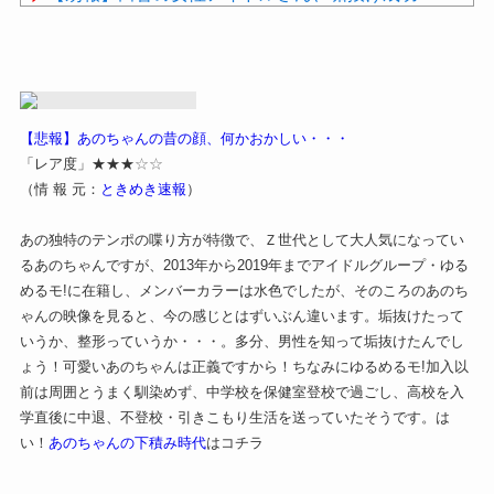
wwwwwwwwwwwwwwwwwwwww
睡眠研究の世界的権威、マシュー・ウォーカー氏に
学ぶ、睡眠の質を上げるための４つのルール
【悲報】あのちゃんの昔の顔、何かおかしい・・・
「レア度」★★★
☆☆
（情 報 元：
ときめき速報
）
Powered by livedoor 相互RSS
あの独特のテンポの喋り方が特徴で、Ｚ世代として大人気になってい
るあのちゃんですが、2013年から2019年までアイドルグループ・ゆる
めるモ!に在籍し、メンバーカラーは水色でしたが、そのころのあのち
ゃんの映像を見ると、今の感じとはずいぶん違います。垢抜けたって
いうか、整形っていうか・・・。多分、男性を知って垢抜けたんでし
ょう！可愛いあのちゃんは正義ですから！ちなみにゆるめるモ!加入以
前は周囲とうまく馴染めず、中学校を保健室登校で過ごし、高校を入
学直後に中退、不登校・引きこもり生活を送っていたそうです。は
い！
あのちゃんの下積み時代
はコチラ