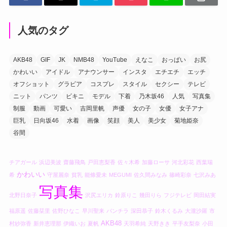
人気のタグ
AKB48
GIF
JK
NMB48
YouTube
えなこ
おっぱい
お尻
かわいい
アイドル
アナウンサー
インスタ
エチエチ
エッチ
オフショット
グラビア
コスプレ
スタイル
セクシー
テレビ
ニット
パンツ
ビキニ
モデル
下着
乃木坂46
人気
写真集
制服
動画
可愛い
吉岡里帆
声優
女の子
女優
女子アナ
巨乳
日向坂46
水着
画像
笑顔
美人
美少女
菊地姫奈
谷間
チアガール
浜辺美波
齋藤飛鳥
戸田恵梨香
佐々木希
加藤ローサ
河北彩花
西葉瑞
かわいい
希
守屋麗奈
貧乳
能條愛未
MEGUMI
佐久間みなみ
篠崎彩奈
七沢みあ
写真集
北野日奈子
沢尻エリカ
鈴原りこ
幾田りら
フジテレビ
岡田結実
福原遥
佐藤栞里
佐野ひなこ
早川聖来
パンチラ
深田恭子
鈴木くるみ
大瀧沙羅
市
AKB48
村紗弥香
新井恵理那
伊織いお
夏帆
天羽希純
天野きき
平手友梨奈
小田