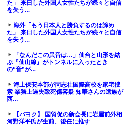
た」 来日した外国人女性たちが続々と自信
を失う...
海外「もう日本人と勝負するのは諦め
た」 来日した外国人女性たちが続々と自信
を失う...
「なんだこの異音は…」仙台と山形を結
ぶ『仙山線』がトンネルに入ったとき
の“音”が...
海上保安本部が同志社国際高校を家宅捜
索 業務上過失致死傷容疑 知華さんの遺族が
西...
【パヨク】 国貿促の新会長に岩屋前外相
河野洋平氏が生前、後任に推す