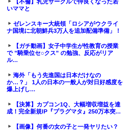
【不倫】乳児サークルで仲良くなった若
いママと
ゼレンスキー大統領「ロシアがウクライ
ナ国境に北朝鮮兵3万人を追加配備準備」！
【ガチ動画】女子中学生が性教育の授業
で ”騎乗位セ○クス” の勉強、反応がリア
ル...
海外「もう先進国は日本だけなの
か…？」 1人の日本の一般人が対日好感度を
爆上げし...
【決算】カプコン1Q、大幅増収増益を達
成！完全新規IP『プラグマタ』250万本突...
【画像】何番の女の子と一発ヤリたい？