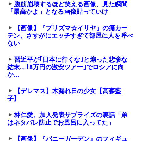
腹筋崩壊するほど笑える画像、見た瞬間
「最高かよ」となる画像貼っていけ
【画像】『プリズマ☆イリヤ』の痛カー
テン、さすがにエッチすぎて部屋に人を呼べ
ない
習近平が｢日本に行くな｣と煽った悲惨な
結末…｢8万円の激安ツアー｣でロシアに向
か...
【デレマス】木漏れ日の少女【高森藍
子】
林仁愛、加入発表サプライズの裏話「弟
はネタバレ防止でお風呂に入ってた」
【画像】『バニーガーデン』のフィギュ