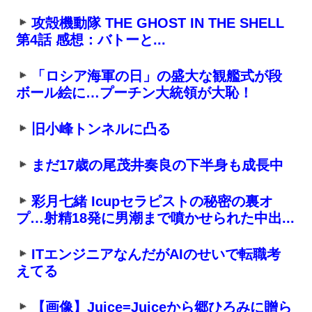
攻殻機動隊 THE GHOST IN THE SHELL
第4話 感想：バトーと...
「ロシア海軍の日」の盛大な観艦式が段
ボール絵に…プーチン大統領が大恥！
旧小峰トンネルに凸る
まだ17歳の尾茂井奏良の下半身も成長中
彩月七緒 Icupセラピストの秘密の裏オ
プ…射精18発に男潮まで噴かせられた中出...
ITエンジニアなんだがAIのせいで転職考
えてる
【画像】Juice=Juiceから郷ひろみに贈ら