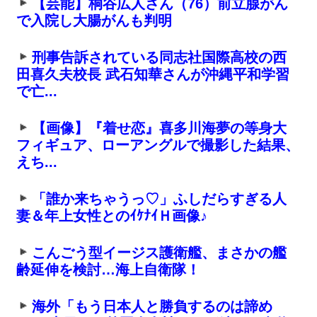
【芸能】桐谷広人さん（76）前立腺がん
で入院し大腸がんも判明
刑事告訴されている同志社国際高校の西
田喜久夫校長 武石知華さんが沖縄平和学習
で亡...
【画像】『着せ恋』喜多川海夢の等身大
フィギュア、ローアングルで撮影した結果、
えち...
「誰か来ちゃうっ♡」ふしだらすぎる人
妻＆年上女性とのｲｹﾅｲＨ画像♪
こんごう型イージス護衛艦、まさかの艦
齢延伸を検討…海上自衛隊！
海外「もう日本人と勝負するのは諦め