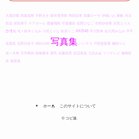
大瀧沙羅
西葉瑞希
天野きき
新井恵理那
岡田結実
加藤ローサ
伊織いお
夏帆
河北
彩花
深田恭子
チアガール
齋藤飛鳥
守屋麗奈
佐野ひなこ
市村紗弥香
沢尻エリカ
かわいい
AKB48
鈴木くるみ
小田えりな
鈴原りこ
早川聖来
佐久間みなみ
平手
写真集
友梨奈
北野日奈子
MEGUMI
パンチラ
戸田恵梨香
幾田りら
佐々木希
天羽希純
能條愛未
貧乳
佐藤栞里
浜辺美波
七沢みあ
フジテレビ
篠崎彩
奈
福原遥
ホーム
このサイトについて
©
コピ速.