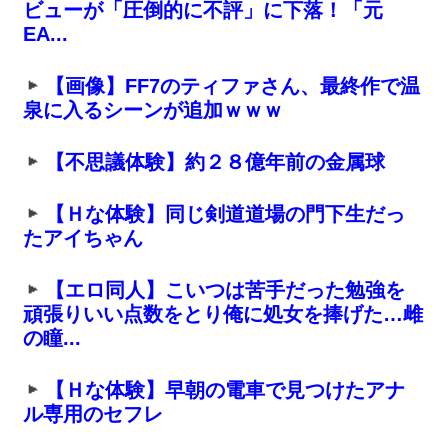
ビューが「圧倒的に不評」に下落！「元
EA...
【画像】FF7のティファさん、最終作で温
泉に入るシーンが追加ｗｗｗ
【不思議体験】約２８億年前の金属球
【Ｈな体験】同じ剣道道場の門下生だっ
たアイちゃん
【エロ同人】こいつは苦手だった勉強を
頑張りいい点数をとり俺に処女を捧げた…雌
の瞳...
【Ｈな体験】早朝の電車で見つけたアナ
ル専用のセフレ