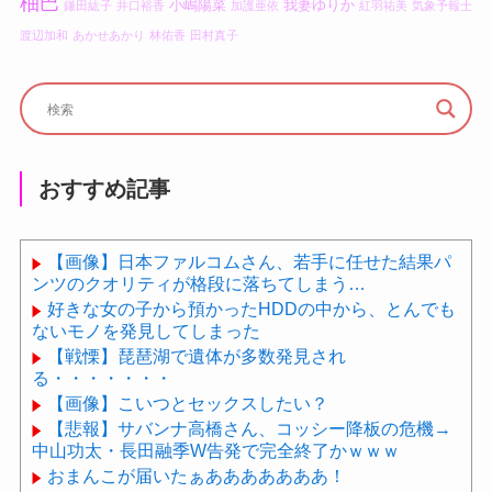
柚巴
小嶋陽菜
我妻ゆりか
鎌田紘子
井口裕香
加護亜依
紅羽祐美
気象予報士
渡辺加和
あかせあかり
林佑香
田村真子
おすすめ記事
【画像】日本ファルコムさん、若手に任せた結果パ
ンツのクオリティが格段に落ちてしまう…
好きな女の子から預かったHDDの中から、とんでも
ないモノを発見してしまった
【戦慄】琵琶湖で遺体が多数発見され
る・・・・・・・
【画像】こいつとセックスしたい？
【悲報】サバンナ高橋さん、コッシー降板の危機→
中山功太・長田融季W告発で完全終了かｗｗｗ
おまんこが届いたぁあああああああ！