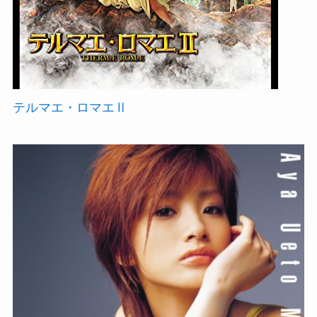
テルマエ・ロマエⅡ