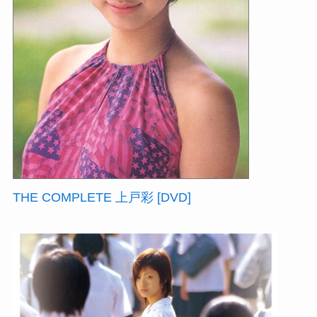
THE COMPLETE 上戸彩 [DVD]