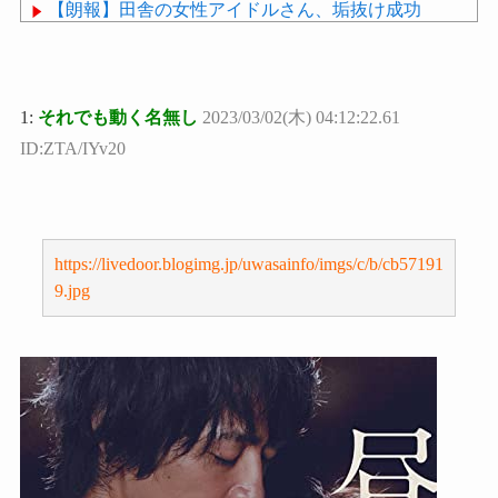
【朗報】田舎の女性アイドルさん、垢抜け成功
wwwwwwwwwwwwwwwwwwwww
睡眠研究の世界的権威、マシュー・ウォーカー氏に
学ぶ、睡眠の質を上げるための４つのルール
1:
それでも動く名無し
2023/03/02(木) 04:12:22.61
ID:ZTA/IYv20
Powered by livedoor 相互RSS
https://livedoor.blogimg.jp/uwasainfo/imgs/c/b/cb57191
9.jpg