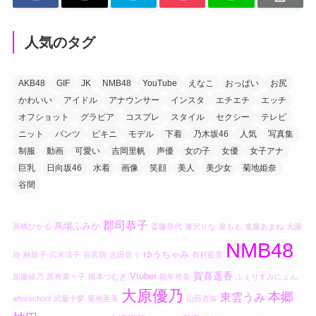
人気のタグ
AKB48
GIF
JK
NMB48
YouTube
えなこ
おっぱい
お尻
かわいい
アイドル
アナウンサー
インスタ
エチエチ
エッチ
オフショット
グラビア
コスプレ
スタイル
セクシー
テレビ
ニット
パンツ
ビキニ
モデル
下着
乃木坂46
人気
写真集
制服
動画
可愛い
吉岡里帆
声優
女の子
女優
女子アナ
巨乳
日向坂46
水着
画像
笑顔
美人
美少女
菊地姫奈
谷間
郡司恭子
馬場ふみか
高橋ひかる
斎藤恭代
逢沢りな
泉もも
進藤あまね
大園
NMB48
ゆうちゃみ
玲
林鼓子
広末涼子
谷尻萌
志田音々
有村藍里
賀喜遥香
Vtuber
加藤綾乃
黒嵜菜々子
橋本つむぎ
能年玲奈
ふぇりすみにょん
大原優乃
本郷
東雲うみ
afterschool
武藤十夢
菊地亜美
山田杏奈