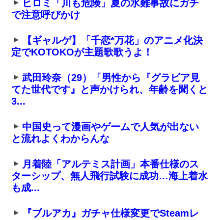
ヒロミ「川も危険」夏の水難事故にガチ
で注意呼びかけ
【ギャルゲ】「千恋*万花」のアニメ化決
定でKOTOKOが主題歌歌うよ！
武田玲奈（29）「男性から『グラビア見
てた世代です』と声かけられ、年齢を聞くと
3...
中国史って漫画やゲームで人気が出ない
と流れよくわからんな
月着陸「アルテミス計画」本番仕様のス
ターシップ、無人飛行試験に成功…海上着水
も成...
『ブルアカ』ガチャ仕様変更でSteamレ