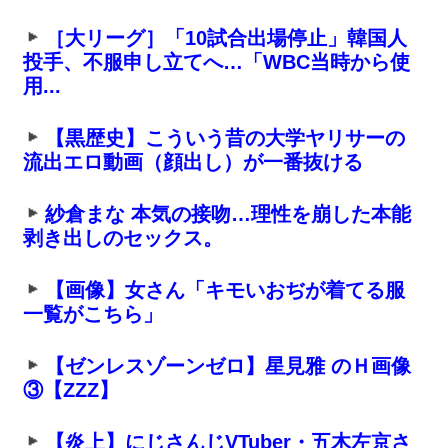
［大リーグ］「10試合出場停止」韓国人
投手、不服申し立てへ…「WBC当時から使
用...
【黒歴史】こういう昔の大学ヤリサーの
流出エロ動画（顔出し）が一番抜ける
紗倉まな 本気の接吻…理性を崩した本能
剥き出しのセックス。
【画像】女さん「キモいおぢが着てる服
一覧がこちら」
【ゼンレスゾーンゼロ】星見雅 のＨ画像
③【ZZZ】
【炎上】にじさんじVTuber・五木左京さ