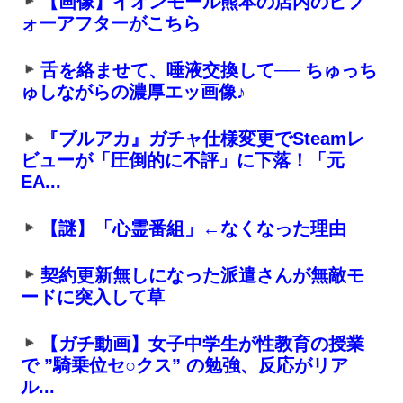
【画像】イオンモール熊本の店内のビフ
ォーアフターがこちら
舌を絡ませて、唾液交換して── ちゅっち
ゅしながらの濃厚エッ画像♪
『ブルアカ』ガチャ仕様変更でSteamレ
ビューが「圧倒的に不評」に下落！「元
EA...
【謎】「心霊番組」←なくなった理由
契約更新無しになった派遣さんが無敵モ
ードに突入して草
【ガチ動画】女子中学生が性教育の授業
で ”騎乗位セ○クス” の勉強、反応がリア
ル...