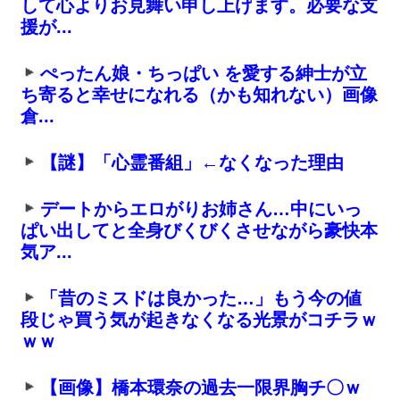
して心よりお見舞い申し上げます。必要な支
援が...
ぺったん娘・ちっぱい を愛する紳士が立
ち寄ると幸せになれる（かも知れない）画像
倉...
【謎】「心霊番組」←なくなった理由
デートからエロがりお姉さん…中にいっ
ぱい出してと全身びくびくさせながら豪快本
気ア...
「昔のミスドは良かった…」もう今の値
段じゃ買う気が起きなくなる光景がコチラｗ
ｗｗ
【画像】橋本環奈の過去一限界胸チ〇ｗ