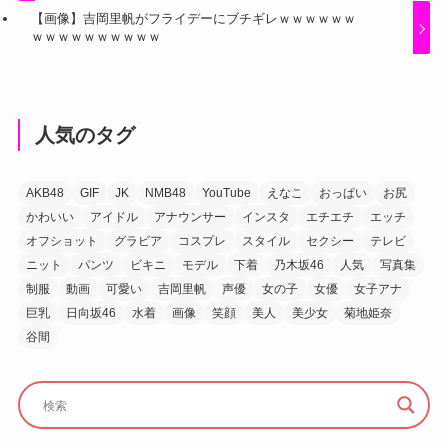
【画像】吉岡里帆がフライデーにブチギレｗｗｗｗｗｗ
ｗｗｗｗｗｗｗｗｗｗ
人気のタグ
AKB48
GIF
JK
NMB48
YouTube
えなこ
おっぱい
お尻
かわいい
アイドル
アナウンサー
インスタ
エチエチ
エッチ
オフショット
グラビア
コスプレ
スタイル
セクシー
テレビ
ニット
パンツ
ビキニ
モデル
下着
乃木坂46
人気
写真集
制服
動画
可愛い
吉岡里帆
声優
女の子
女優
女子アナ
巨乳
日向坂46
水着
画像
笑顔
美人
美少女
菊地姫奈
谷間