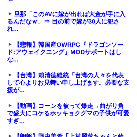
旦那「このAVに嫁が出れば大金が手に入
るんだなｗ」⇒ 目の前で嫁が30人に犯さ
れ...
【悲報】韓国産OWRPG『ドラゴンソー
ド:アウェイクニング』MODサポートはし
な...
【台湾】賴清德総統「台湾の人々を代表
して心よりお見舞い申し上げます。必要な支
援が...
【動画】コーンを被って爆走→曲がり角
で盛大にコケるホッキョクグマの子供が可愛
すぎ...
【朗報】野中美希「上村麗菜ちゃんと鈴