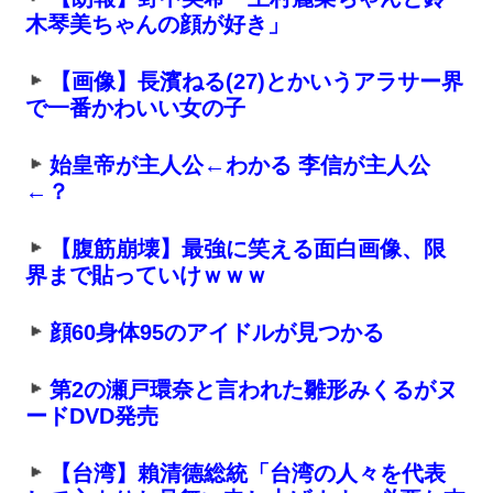
木琴美ちゃんの顔が好き」
【画像】長濱ねる(27)とかいうアラサー界
で一番かわいい女の子
始皇帝が主人公←わかる 李信が主人公
←？
【腹筋崩壊】最強に笑える面白画像、限
界まで貼っていけｗｗｗ
顔60身体95のアイドルが見つかる
第2の瀬戸環奈と言われた雛形みくるがヌ
ードDVD発売
【台湾】賴清德総統「台湾の人々を代表