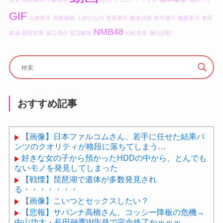
GIF
山本美月
高梨瑞樹
上村ひなの
筧美和子
藤本沙羅
松平璃子
桐原美月
本田
NMB48
真凜
板野友美
坂口渚沙
渡辺麻友
出町杏奈
檜山沙耶
おすすめ記事
【画像】日本ファルコムさん、若手に任せた結果パ
ンツのクオリティが格段に落ちてしまう…
好きな女の子から預かったHDDの中から、とんでも
ないモノを発見してしまった
【戦慄】琵琶湖で遺体が多数発見され
る・・・・・・・
【画像】こいつとセックスしたい？
【悲報】サバンナ高橋さん、コッシー降板の危機→
中山功太・長田融季W告発で完全終了かｗｗｗ