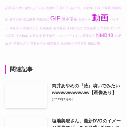
高梨瑞樹
坂口渚沙
志田未来
筧美和子
林鼓子
あの
河出奈都美
王林
川﨑桜
出町杏
動画
GIF
橋本環奈
奈
藤本沙羅
渡辺麻友
桐原美月
風吹ケイ
パイス
ラ
今森茉耶
髙橋ひかる
松尾美佑
菊地亜美
上村ひなの
佐藤栞里
山本美月
ロシア
NMB48
ムチ
谷尻萌
冴木柚葉
本田真凜
松平璃子
ジュニアアイドル
菅原咲月
ムチ
齊藤なぎさ
華村あすか
板野友美
黒田楓和
雨宮留菜
檜山沙耶
関連記事
筒井あやめの『腋』嗅いでみたい
wwwwwwwwwww【画像あり】
2025年1月9日
塩地美澄さん、最新DVDのイメー