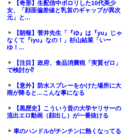
【奇形】生配信中ポロリした10代美少
女、「顔面偏差値と乳首のギャップが異次
元」と...
【朗報】菅井先生「『ゆ』は『yu』じゃ
なくて『iyu』なの！」杉山結菜「いー
ゆ！...
【注目】政府、食品消費税「実質ゼロ」
で検討か⁉
【意外】防水スプレーをかけた場所に大
雨が降ると…こんな事になる
【黒歴史】こういう昔の大学ヤリサーの
流出エロ動画（顔出し）が一番抜ける
車のハンドルがチンチンに熱くなってる