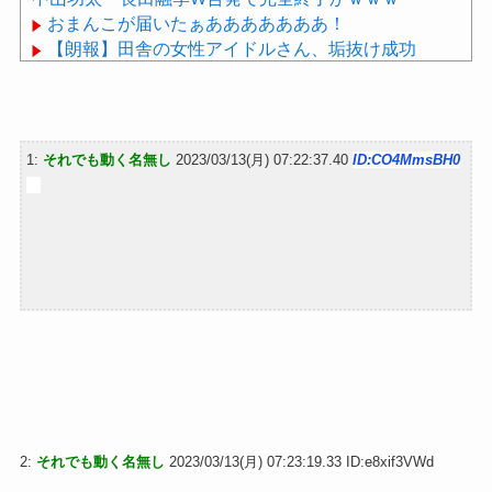
おまんこが届いたぁあああああああ！
【朗報】田舎の女性アイドルさん、垢抜け成功
wwwwwwwwwwwwwwwwwwwww
睡眠研究の世界的権威、マシュー・ウォーカー氏に
学ぶ、睡眠の質を上げるための４つのルール
1:
それでも動く名無し
2023/03/13(月) 07:22:37.40
ID:CO4MmsBH0
Powered by livedoor 相互RSS
2:
それでも動く名無し
2023/03/13(月) 07:23:19.33 ID:e8xif3VWd