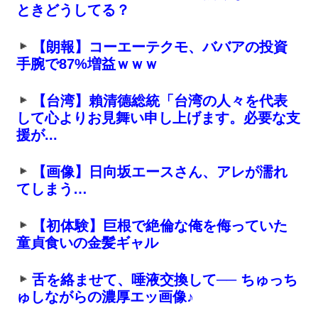
ときどうしてる？
【朗報】コーエーテクモ、ババアの投資
手腕で87%増益ｗｗｗ
【台湾】賴清德総統「台湾の人々を代表
して心よりお見舞い申し上げます。必要な支
援が...
【画像】日向坂エースさん、アレが濡れ
てしまう…
【初体験】巨根で絶倫な俺を侮っていた
童貞食いの金髪ギャル
舌を絡ませて、唾液交換して── ちゅっち
ゅしながらの濃厚エッ画像♪