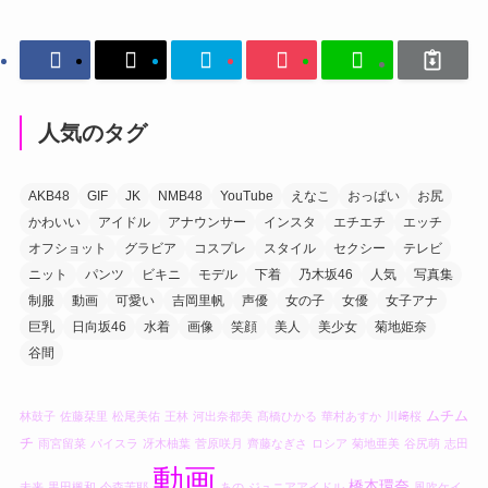
人気のタグ
AKB48
GIF
JK
NMB48
YouTube
えなこ
おっぱい
お尻
かわいい
アイドル
アナウンサー
インスタ
エチエチ
エッチ
オフショット
グラビア
コスプレ
スタイル
セクシー
テレビ
ニット
パンツ
ビキニ
モデル
下着
乃木坂46
人気
写真集
制服
動画
可愛い
吉岡里帆
声優
女の子
女優
女子アナ
巨乳
日向坂46
水着
画像
笑顔
美人
美少女
菊地姫奈
谷間
ムチム
林鼓子
佐藤栞里
松尾美佑
王林
河出奈都美
髙橋ひかる
華村あすか
川﨑桜
チ
雨宮留菜
パイスラ
冴木柚葉
菅原咲月
齊藤なぎさ
ロシア
菊地亜美
谷尻萌
志田
動画
橋本環奈
未来
黒田楓和
今森茉耶
あの
ジュニアアイドル
風吹ケイ